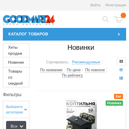
Войти
Регистрация
КАТАЛОГ
ТОВАРОВ
Новинки
Хиты
продаж
Сортировать:
Рекомендуемые
Новинки
По названию
По цене
По новизне
Товары
По рейтингу
со
скидкой
1
Фильтры
Хит
Новинка
Выберите
категорию