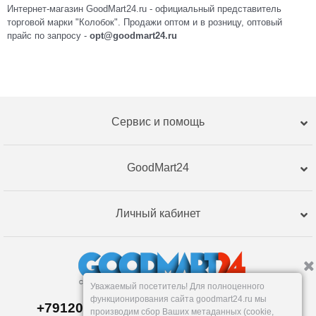
Интернет-магазин GoodMart24.ru - официальный представитель
торговой марки "Колобок". Продажи оптом и в розницу, оптовый
прайс по запросу -
opt@goodmart24.ru
Сервис и помощь
GoodMart24
Личный кабинет
Уважаемый посетитель! Для полноценного
функционирования сайта goodmart24.ru мы
+79120359762, +79120359761 MAX,TG
производим сбор Ваших метаданных (cookie,