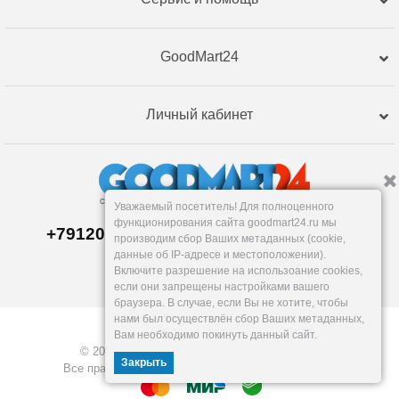
GoodMart24
Личный кабинет
Уважаемый посетитель! Для полноценного
функционирования сайта goodmart24.ru мы
+79120359762, +79120359761 MAX,TG
производим сбор Ваших метаданных (cookie,
Склад в
Екатеринбург
е
данные об IP-адресе и местоположении).
Пн-Пт: 10-19, Сб, Вс: вых.
Включите разрешение на использоание cookies,
info@goodmart24.ru
если они запрещены настройками вашего
браузера. В случае, если Вы не хотите, чтобы
нами был осуществлён сбор Ваших метаданных,
Вам необходимо покинуть данный сайт.
© 2026, GoodMart24.ru — Склад низких цен.
Закрыть
Все права защищены. Разработка —
VOID MEDIA