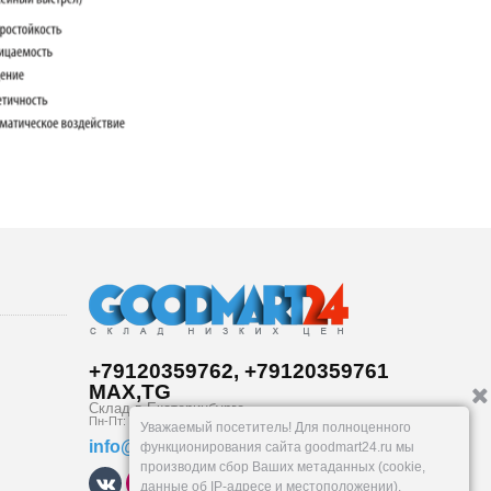
+79120359762, +79120359761
MAX,TG
Склад в
Екатеринбург
е
Пн-Пт: 10-19, Сб, Вс: вых.
Уважаемый посетитель! Для полноценного
info@goodmart24.ru
функционирования сайта goodmart24.ru мы
производим сбор Ваших метаданных (cookie,
данные об IP-адресе и местоположении).