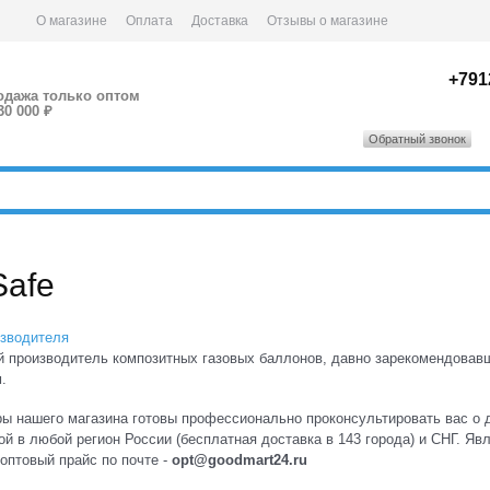
О магазине
Оплата
Доставка
Отзывы о магазине
+791
одажа только оптом
30 000 ₽
Обратный звонок
Safe
изводителя
 производитель композитных газовых баллонов, давно зарекомендовавш
.
 нашего магазина готовы профессионально проконсультировать вас о д
ой в любой регион России (бесплатная доставка в 143 города) и СНГ. Я
оптовый прайс по почте -
opt@goodmart24.ru