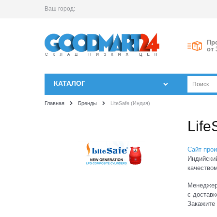
Ваш город:
Пр
от 
КАТАЛОГ
Главная
Бренды
LiteSafe (Индия)
Life
Сайт про
Индийский
качеством
Менеджеры
с доставк
Закажите 