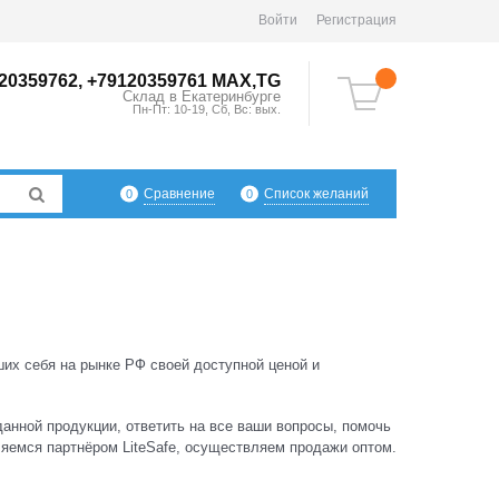
Войти
Регистрация
20359762, +79120359761 MAX,TG
Склад в
Екатеринбург
е
Пн-Пт: 10-19, Сб, Вс: вых.
Сравнение
Список желаний
0
0
их себя на рынке РФ своей доступной ценой и
анной продукции, ответить на все ваши вопросы, помочь
вляемся партнёром LiteSafe, осуществляем продажи оптом.