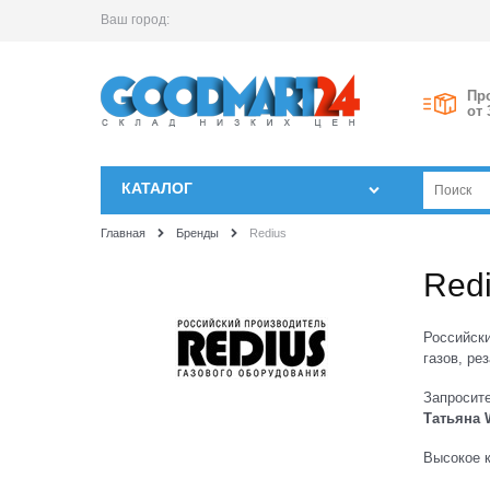
Ваш город:
Пр
от 
КАТАЛОГ
Главная
Бренды
Redius
Red
Российски
газов, ре
Запросит
Татьяна 
Высокое к