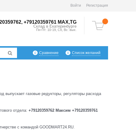
Войти
Регистрация
20359762, +79120359761 MAX,TG
Склад в
Екатеринбург
е
Пн-Пт: 10-19, Сб, Вс: вых.
Сравнение
Список желаний
0
0
од выпускает газовые редукторы, регуляторы расхода
тового отдела:
+79120359762 Максим +79120359761
партнерстве c командой GOODMART24.RU.