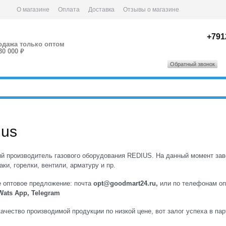
О магазине
Оплата
Доставка
Отзывы о магазине
+791
одажа только оптом
30 000 ₽
Обратный звонок
ius
й производитель газового оборудования REDIUS. На данный момент зав
заки, горелки, вентили, арматуру и пр.
е оптовое предложение: почта
opt@goodmart24.ru,
или по телефонам оп
Wats App, Telegram
ачество производимой продукции по низкой цене, вот залог успеха в 