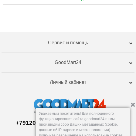
Сервис и помощь
GoodMart24
Личный кабинет
Уважаемый посетитель! Для полноценного
функционирования сайта goodmart24.ru мы
+79120359762, +79120359761 MAX,TG
производим сбор Ваших метаданных (cookie,
Склад в
Екатеринбург
е
данные об IP-адресе и местоположении).
Пн-Пт: 10-19, Сб, Вс: вых.
Включите разрешение на использоание cookies,