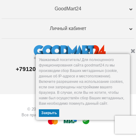
GoodMart24
Личный кабинет
Уважаемый посетитель! Для полноценного
функционирования сайта goodmart24.ru мы
+79120359762, +79120359761 MAX,TG
производим сбор Ваших метаданных (cookie,
Склад в
Екатеринбург
е
данные об IP-адресе и местоположении).
Пн-Пт: 10-19, Сб, Вс: вых.
Включите разрешение на использоание cookies,
info@goodmart24.ru
если они запрещены настройками вашего
браузера. В случае, если Вы не хотите, чтобы
нами был осуществлён сбор Ваших метаданных,
Вам необходимо покинуть данный сайт.
© 2026, GoodMart24.ru — Склад низких цен.
Закрыть
Все права защищены. Разработка —
VOID MEDIA