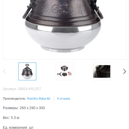
Артикул:
GM24-P01257
Производитель:
Rashko Baba ltd
4 отзыва
Размеры:
260 x 290 x 300
Вес:
5.3
кг.
Ед. измерения:
шт