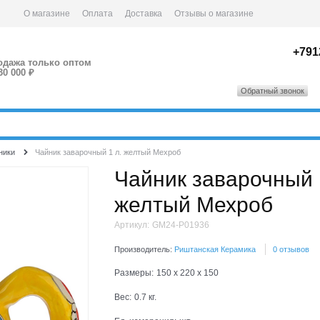
О магазине
Оплата
Доставка
Отзывы о магазине
+791
одажа только оптом
30 000 ₽
Обратный звонок
ники
Чайник заварочный 1 л. желтый Мехроб
Чайник заварочный 
желтый Мехроб
Артикул:
GM24-P01936
Производитель:
Риштанская Керамика
0 отзывов
Размеры:
150 x 220 x 150
Вес:
0.7
кг.