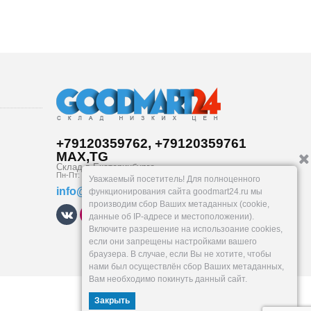
+79120359762, +79120359761
MAX,TG
Склад в
Екатеринбург
е
Пн-Пт: 10-19, Сб, Вс: вых.
Уважаемый посетитель! Для полноценного
info@goodmart24.ru
функционирования сайта goodmart24.ru мы
производим сбор Ваших метаданных (cookie,
данные об IP-адресе и местоположении).
Включите разрешение на использоание cookies,
если они запрещены настройками вашего
браузера. В случае, если Вы не хотите, чтобы
нами был осуществлён сбор Ваших метаданных,
Вам необходимо покинуть данный сайт.
Закрыть