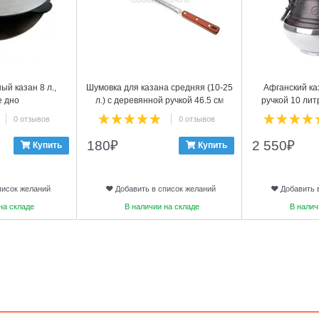
ый казан 8 л.,
Шумовка для казана средняя (10-25
Афганский ка
е дно
л.) с деревянной ручкой 46.5 см
ручкой 10 лит
ал
0 отзывов
0 отзывов
180
₽
2 550
₽
Купить
Купить
писок желаний
Добавить в список желаний
Добавить 
на складе
В наличии на складе
В налич
3
4