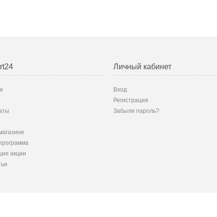
rt24
Личный кабинет
и
Вход
Регистрация
аты
Забыли пароль?
магазине
программа
ие акции
тьи