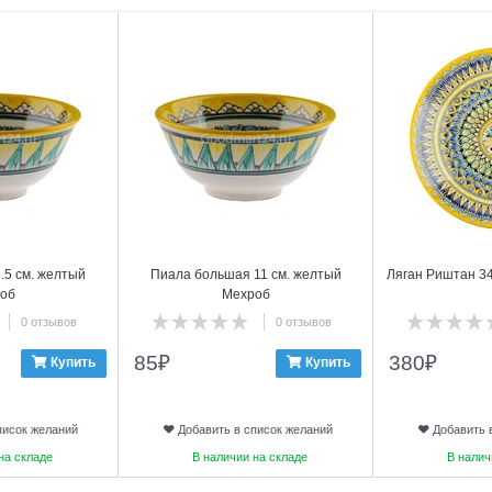
.5 см. желтый
Пиала большая 11 см. желтый
Ляган Риштан 3
об
Мехроб
0 отзывов
0 отзывов
85
₽
380
₽
Купить
Купить
писок желаний
Добавить в список желаний
Добавить 
на складе
В наличии на складе
В налич