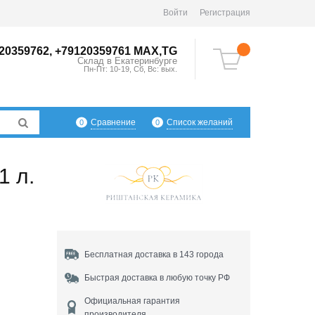
Войти
Регистрация
20359762, +79120359761 MAX,TG
Склад в
Екатеринбург
е
Пн-Пт: 10-19, Сб, Вс: вых.
Сравнение
Список желаний
0
0
1 л.
Бесплатная доставка в 143 города
Быстрая доставка в любую точку РФ
Официальная гарантия
производителя