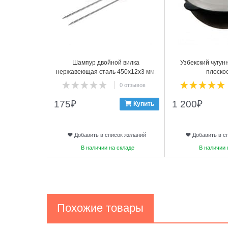
Шампур двойной вилка
Узбекский чугунн
нержавеющая сталь 450х12х3 мм.
плоско
деревянная ручка
0 отзывов
175
₽
1 200
₽
Купить
Добавить в список желаний
Добавить в с
В наличии на складе
В наличии 
Похожие товары
1
2