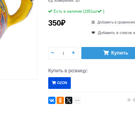
Ед. измерения:
шт
Есть в наличии (
1851
шт
)
350
₽
Добавить в сравнени
Добавить в список 
Купить
Купить в розницу:
OZON