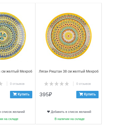
4 см желтый Мехроб
Ляган Риштан 38 см желтый Мехроб
Ляган Риштан
0 отзывов
0 отзывов
395
₽
405
₽
Купить
Купить
в список желаний
Добавить в список желаний
Добави
ии на складе
В наличии на складе
В на