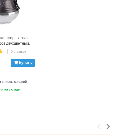
зан-скороварка с
ров двухцветный,
юминий
0 отзывов
Купить
в список желаний
ии на складе
5
6