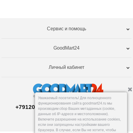
Сервис и помощь
GoodMart24
Личный кабинет
Уважаемый посетитель! Для полноценного
функционирования сайта goodmart24.ru мы
+79120359762, +79120359761 MAX,TG
производим сбор Ваших метаданных (cookie,
Склад в
Екатеринбург
е
данные об IP-адресе и местоположении).
Пн-Пт: 10-19, Сб, Вс: вых.
Включите разрешение на использоание cookies,
info@goodmart24.ru
если они запрещены настройками вашего
браузера. В случае, если Вы не хотите, чтобы