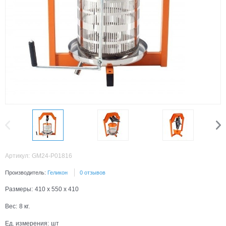
Артикул:
GM24-P01816
Производитель:
Геликон
0 отзывов
Размеры:
410 x 550 x 410
Вес:
8
кг.
Ед. измерения:
шт