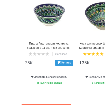
Пиала Риштанская Керамика
Коса для первых 
большая d-11 см. h-5,5 см. синяя
Керамика средняя d
син
0 отзывов
75
₽
135
₽
Купить
Добавить в список желаний
Добавить в с
В наличии на складе
В наличии 