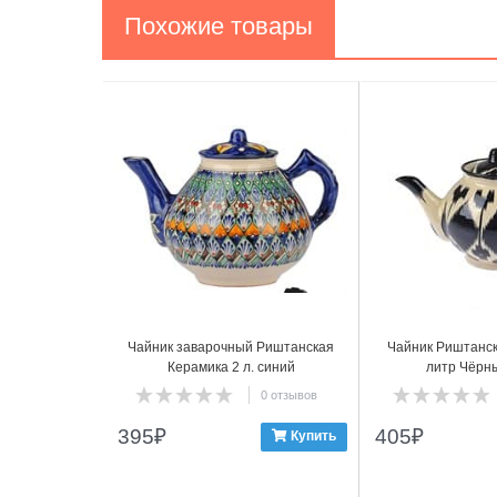
Похожие товары
1
2
Чайник заварочный Риштанская
Чайник Риштанск
Керамика 2 л. синий
литр Чёрн
0 отзывов
395
₽
405
₽
Купить