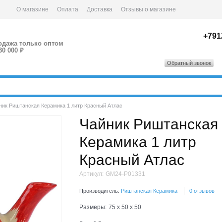
О магазине
Оплата
Доставка
Отзывы о магазине
+791
одажа только оптом
30 000 ₽
Обратный звонок
ник Риштанская Керамика 1 литр Красный Атлас
Чайник Риштанская
Керамика 1 литр
Красный Атлас
Артикул:
GM24-P01331
Производитель:
Риштанская Керамика
0 отзывов
Размеры:
75 x 50 x 50