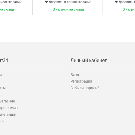
писок желаний
Добавить в список желаний
Добавить 
на складе
В наличии на складе
В налич
rt24
Личный кабинет
и
Вход
Регистрация
аты
Забыли пароль?
магазине
программа
ие акции
тьи