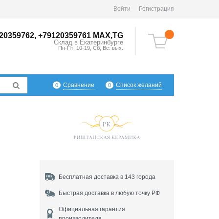
Войти
Регистрация
20359762, +79120359761 MAX,TG
Склад в
Екатеринбург
е
Пн-Пт: 10-19, Сб, Вс: вых.
Сравнение
Список желаний
0
0
Бесплатная доставка в 143 города
Быстрая доставка в любую точку РФ
Официальная гарантия
производителя