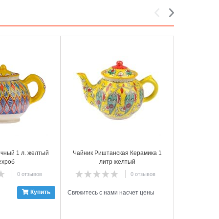
5
6
чный 1 л. желтый
Чайник Риштанская Керамика 1
Набор ч
ехроб
литр желтый
Керамика, 
0 отзывов
0 отзывов
Купить
Свяжитесь с нами насчет цены
Свяжитесь с 