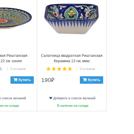
ская Риштанская
Салатница квадратная Риштанская
Селёдочница
22 см. синяя
Керамика 13 см, микс
2
0 отзывов
0 отзывов
190
₽
310
₽
Купить
Купить
в список желаний
Добавить в список желаний
Добави
ии на складе
В наличии на складе
В на