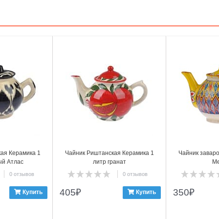
3
4
ая Керамика 1
Чайник Риштанская Керамика 1
Чайник заваро
ый Атлас
литр гранат
М
0 отзывов
0 отзывов
405
₽
350
₽
Купить
Купить