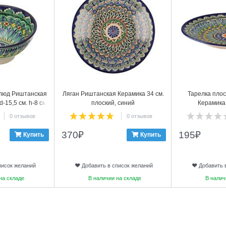
блюд Риштанская
Ляган Риштанская Керамика 34 см.
Тарелка пло
-15,5 см. h-8 см.
плоский, синий
Керамика 
яя
0 отзывов
0 отзывов
370
₽
195
₽
Купить
Купить
писок желаний
Добавить в список желаний
Добавить 
на складе
В наличии на складе
В налич