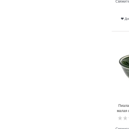
Свяжите
До
21
Пиала
малая d
Свяжите