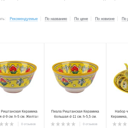
ть:
Рекомендуемые
По названию
По цене
По новизне
По 
2
3
 Риштанская Керамика
Пиала Риштанская Керамика
Набор 
 d-9 см. h-5 см. Желтая
большая d-11 см. h-5,5 см.
Керамика,
Желтая
0 отзывов
0 отзывов