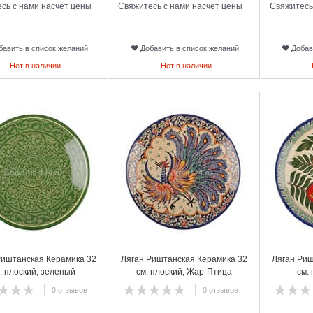
сь с нами насчет цены
Свяжитесь с нами насчет цены
Свяжитесь
бавить в список желаний
Добавить в список желаний
Добав
Нет в наличии
Нет в наличии
18
19
Риштанская Керамика 32
Ляган Риштанская Керамика 32
Ляган Риш
. плоский, зеленый
см. плоский, Жар-Птица
см. 
0 отзывов
0 отзывов