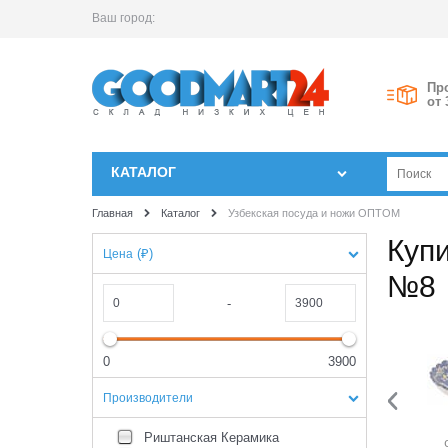
Ваш город:
Пр
от 
КАТАЛОГ
Главная
Каталог
Узбекская посуда и ножи ОПТОМ
Куп
(₽)
Цена
№8
-
0
3900
Производители
Риштанская Керамика
Чайники
Тарелки