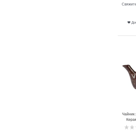
Свяжите
До
13
Чайник
Керам