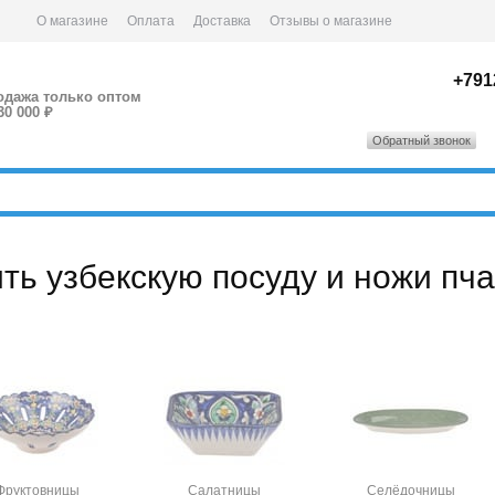
О магазине
Оплата
Доставка
Отзывы о магазине
+791
одажа только оптом
30 000 ₽
Обратный звонок
ить узбекскую посуду и ножи п
Фруктовницы
Салатницы
Селёдочницы