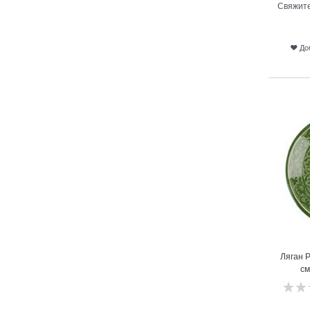
Свяжите
До
17
Ляган 
см