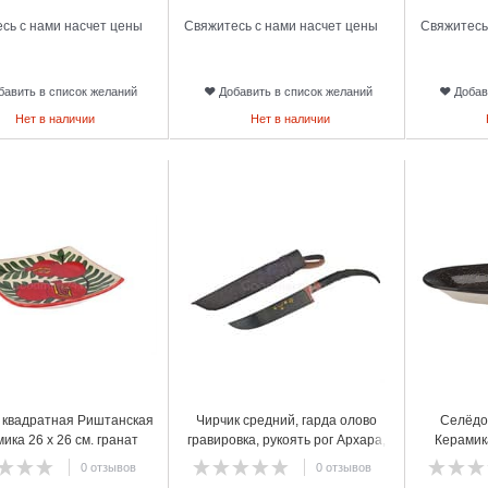
сь с нами насчет цены
Свяжитесь с нами насчет цены
Свяжитесь
бавить в список желаний
Добавить в список желаний
Добав
Нет в наличии
Нет в наличии
6
7
 квадратная Риштанская
Чирчик средний, гарда олово
Селёдо
ика 26 х 26 см. гранат
гравировка, рукоять рог Архара,
Керамик
клинок ШХ15 15 см. общая
0 отзывов
0 отзывов
длинна 30 см.арт.54