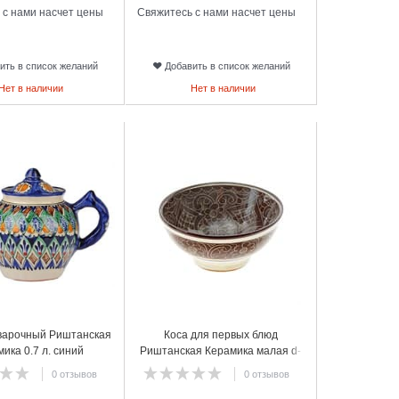
 с нами насчет цены
Свяжитесь с нами насчет цены
ить в список желаний
Добавить в список желаний
Нет в наличии
Нет в наличии
16
варочный Риштанская
Коса для первых блюд
ика 0.7 л. синий
Риштанская Керамика малая d-
14,5 см. h-7 см. коричневая
0 отзывов
0 отзывов