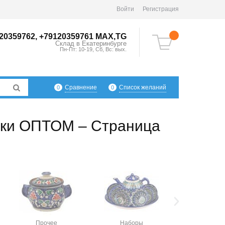
Войти
Регистрация
20359762, +79120359761 MAX,TG
Склад в
Екатеринбург
е
Пн-Пт: 10-19, Сб, Вс: вых.
Сравнение
Список желаний
0
0
чаки ОПТОМ – Страница
Прочее
Наборы