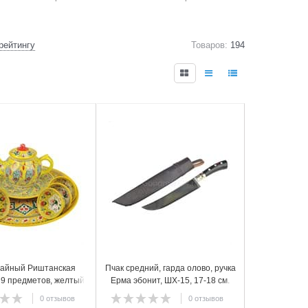
рейтингу
Товаров:
194
4
чайный Риштанская
Пчак средний, гарда олово, ручка
 9 предметов, желтый
Ерма эбонит, ШХ-15, 17-18 см.
арт.20
0 отзывов
0 отзывов