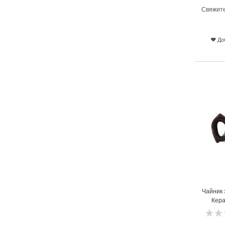
Свяжите
До
9
Чайник
Кера