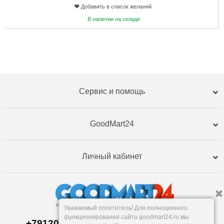
Добавить в список желаний
В наличии на складе
Сервис и помощь
GoodMart24
Личный кабинет
Уважаемый посетитель! Для полноценного
функционирования сайта goodmart24.ru мы
+79120359762, +79120359761 MAX,TG