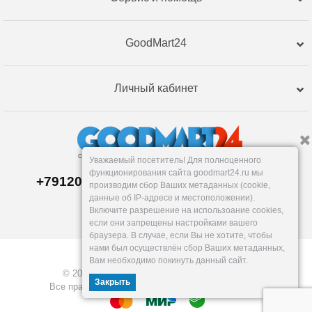
GoodMart24
Личный кабинет
Уважаемый посетитель! Для полноценного
функционирования сайта goodmart24.ru мы
+79120359762, +79120359761 MAX,TG
производим сбор Ваших метаданных (cookie,
Склад в
Екатеринбург
е
данные об IP-адресе и местоположении).
Пн-Пт: 10-19, Сб, Вс: вых.
Включите разрешение на использоание cookies,
info@goodmart24.ru
если они запрещены настройками вашего
браузера. В случае, если Вы не хотите, чтобы
нами был осуществлён сбор Ваших метаданных,
Вам необходимо покинуть данный сайт.
© 2026, GoodMart24.ru — Склад низких цен.
Закрыть
Все права защищены. Разработка —
VOID MEDIA