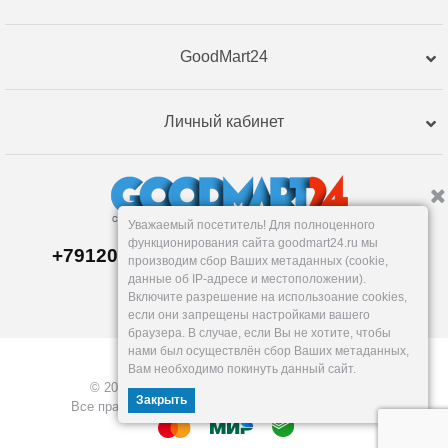
GoodMart24
Личный кабинет
Уважаемый посетитель! Для полноценного
функционирования сайта goodmart24.ru мы
+79120359762, +79120359761 MAX,TG
производим сбор Ваших метаданных (cookie,
Склад в
Екатеринбург
е
данные об IP-адресе и местоположении).
Пн-Пт: 10-19, Сб, Вс: вых.
Включите разрешение на использоание cookies,
info@goodmart24.ru
если они запрещены настройками вашего
браузера. В случае, если Вы не хотите, чтобы
нами был осуществлён сбор Ваших метаданных,
Вам необходимо покинуть данный сайт.
© 2026, GoodMart24.ru — Склад низких цен.
Закрыть
Все права защищены. Разработка —
VOID MEDIA