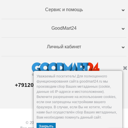
Сервис и помощь
GoodMart24
Личный кабинет
Уважаемый посетитель! Для полноценного
функционирования сайта goodmart24.ru мы
+79120359762, +79120359761 MAX,TG
производим сбор Ваших метаданных (cookie,
Склад в
Екатеринбург
е
данные об IP-адресе и местоположении).
Пн-Пт: 10-19, Сб, Вс: вых.
Включите разрешение на использоание cookies,
info@goodmart24.ru
если они запрещены настройками вашего
браузера. В случае, если Вы не хотите, чтобы
нами был осуществлён сбор Ваших метаданных,
Вам необходимо покинуть данный сайт.
© 2026, GoodMart24.ru — Склад низких цен.
Закрыть