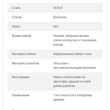
Сталь
AUS-8
Спуски
Вогнутые
Чехол
Нет
Форма клинка
Прямая, режущая кромка
слегка изогнутая от основания
к концу
Материал клинка
Коррозионностойкая сталь
Материал рукоятки
Эластрон с
противоскользящим рисунком
Конструкция
Черен напрессован на
хвостовик, идущий по всей
длине рукоятки
Примечание
* не относится к холодному
оружию.