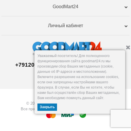
GoodMart24
Личный кабинет
Уважаемый посетитель! Для полноценного
функционирования сайта goodmart24.ru мы
+79120359762, +79120359761 MAX,TG
производим сбор Ваших метаданных (cookie,
Склад в
Екатеринбург
е
данные об IP-адресе и местоположении).
Пн-Пт: 10-19, Сб, Вс: вых.
Включите разрешение на использоание cookies,
info@goodmart24.ru
если они запрещены настройками вашего
браузера. В случае, если Вы не хотите, чтобы
нами был осуществлён сбор Ваших метаданных,
Вам необходимо покинуть данный сайт.
© 2026, GoodMart24.ru — Склад низких цен.
Закрыть
Все права защищены. Разработка —
VOID MEDIA