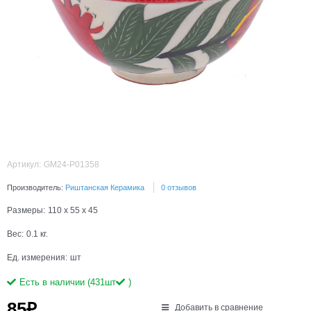
Артикул:
GM24-P01358
Производитель:
Риштанская Керамика
0 отзывов
Размеры:
110 x 55 x 45
Вес:
0.1
кг.
Ед. измерения:
шт
Есть в наличии (
431
шт
)
85
₽
Добавить в сравнение