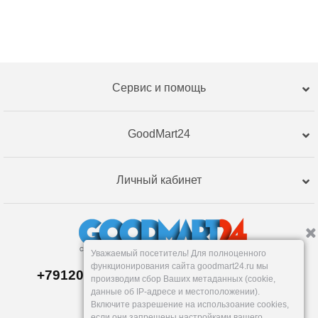
Сервис и помощь
GoodMart24
Личный кабинет
Уважаемый посетитель! Для полноценного
функционирования сайта goodmart24.ru мы
+79120359762, +79120359761 MAX,TG
производим сбор Ваших метаданных (cookie,
Склад в
Екатеринбург
е
данные об IP-адресе и местоположении).
Пн-Пт: 10-19, Сб, Вс: вых.
Включите разрешение на использоание cookies,
info@goodmart24.ru
если они запрещены настройками вашего