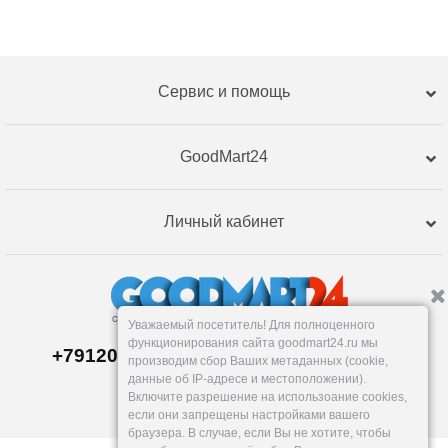
Сервис и помощь
GoodMart24
Личный кабинет
Уважаемый посетитель! Для полноценного
функционирования сайта goodmart24.ru мы
+79120359762, +79120359761 MAX,TG
производим сбор Ваших метаданных (cookie,
Склад в
Екатеринбург
е
данные об IP-адресе и местоположении).
Пн-Пт: 10-19, Сб, Вс: вых.
Включите разрешение на использоание cookies,
info@goodmart24.ru
если они запрещены настройками вашего
браузера. В случае, если Вы не хотите, чтобы