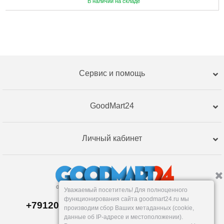
В наличии на складе
Сервис и помощь
GoodMart24
Личный кабинет
Уважаемый посетитель! Для полноценного
функционирования сайта goodmart24.ru мы
+79120359762, +79120359761 MAX,TG
производим сбор Ваших метаданных (cookie,
Склад в
Екатеринбург
е
данные об IP-адресе и местоположении).
Пн-Пт: 10-19, Сб, Вс: вых.