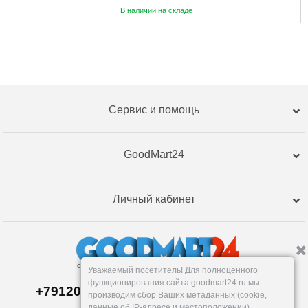
В наличии на складе
Сервис и помощь
GoodMart24
Личный кабинет
Уважаемый посетитель! Для полноценного
функционирования сайта goodmart24.ru мы
+79120359762, +79120359761 MAX,TG
производим сбор Ваших метаданных (cookie,
Склад в
Екатеринбург
е
данные об IP-адресе и местоположении).