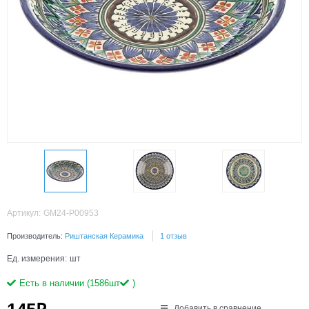
Артикул:
GM24-P00953
Производитель:
Риштанская Керамика
1 отзыв
Ед. измерения:
шт
Есть в наличии (
1586
шт
)
Добавить в сравнение