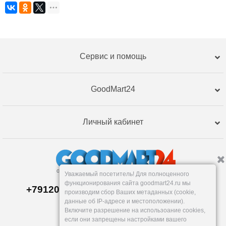
Сервис и помощь
GoodMart24
Личный кабинет
Уважаемый посетитель! Для полноценного
функционирования сайта goodmart24.ru мы
+79120359762, +79120359761 MAX,TG
производим сбор Ваших метаданных (cookie,
Склад в
Екатеринбург
е
данные об IP-адресе и местоположении).
Пн-Пт: 10-19, Сб, Вс: вых.
Включите разрешение на использоание cookies,
info@goodmart24.ru
если они запрещены настройками вашего