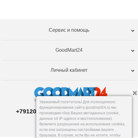
Сервис и помощь
GoodMart24
Личный кабинет
Уважаемый посетитель! Для полноценного
функционирования сайта goodmart24.ru мы
+79120359762, +79120359761 MAX,TG
производим сбор Ваших метаданных (cookie,
Склад в
Екатеринбург
е
данные об IP-адресе и местоположении).
Пн-Пт: 10-19, Сб, Вс: вых.
Включите разрешение на использоание cookies,
info@goodmart24.ru
если они запрещены настройками вашего
браузера. В случае, если Вы не хотите, чтобы