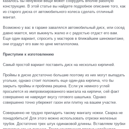
казалось бы ненужной вещи может соорудить вполне рабочую
конструкцию. В этой статье вы найдете подробное описание того, как
из старого диска от автомобильного колеса сделать отличный
мангал.
Возможно у вас в гараже завалялся автомобильный диск, или сосед
давно мается, мол выкинуть жалко и с радостью отдаст его вам.
Еще один вариант, спросить у мастеров в ближайшем шиномантаже,
они отдадут его вам по цене металлолома.
Приступим к изготовлению
Самый простой вариант поставить диск на несколько кирпичей.
Проймы в диске достаточно большие поэтому из них могут выпадать
угольки, однако стоит положить еще один-два кирпича, что бы
закрыть проймы и проблема решена. Если уж немного углей
просыпется из импровизированного мангала на кирпичи, сей факт
совершенно не навредит вкусу готового шашлыка. Однако
совершенно точно убережет газон или плитку на вашем участке.
Совершенно не трудно приладить такому мангалу ножки. Сварка не
понадобиться! Для этого можно использовать отрезки железных
трубок. Достаточно трех штук одинаковой длинны. Вставляем трубки