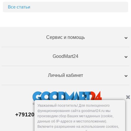
Все статьи
Сервис и помощь
GoodMart24
Личный кабинет
Уважаемый посетитель! Для полноценного
функционирования сайта goodmart24.ru мы
+79120359762, +79120359761 MAX,TG
производим сбор Ваших метаданных (cookie,
Склад в
Екатеринбург
е
данные об IP-адресе и местоположении).
Пн-Пт: 10-19, Сб, Вс: вых.
Включите разрешение на использоание cookies,
info@goodmart24.ru