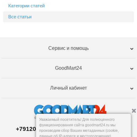
Категории статей
Все статьи
Сервис и помощь
GoodMart24
Личный кабинет
Уважаемый посетитель! Для полноценного
функционирования сайта goodmart24.ru мы
+79120359762, +79120359761 MAX,TG
производим сбор Ваших метаданных (cookie,
Склад в
Екатеринбург
е
данные об IP-адресе и местоположении).