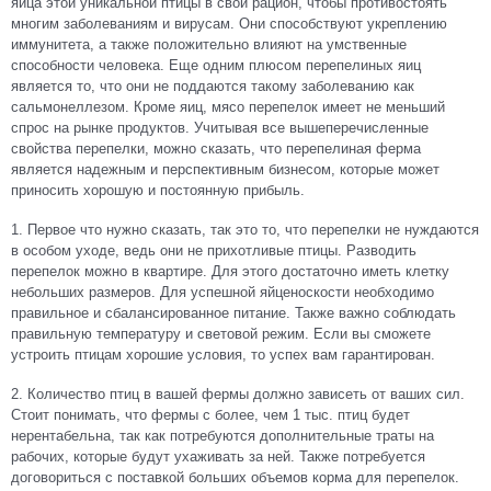
яйца этой уникальной птицы в свой рацион, чтобы противостоять
многим заболеваниям и вирусам. Они способствуют укреплению
иммунитета, а также положительно влияют на умственные
способности человека. Еще одним плюсом перепелиных яиц
является то, что они не поддаются такому заболеванию как
сальмонеллезом. Кроме яиц, мясо перепелок имеет не меньший
спрос на рынке продуктов. Учитывая все вышеперечисленные
свойства перепелки, можно сказать, что перепелиная ферма
является надежным и перспективным бизнесом, которые может
приносить хорошую и постоянную прибыль.
1. Первое что нужно сказать, так это то, что перепелки не нуждаются
в особом уходе, ведь они не прихотливые птицы. Разводить
перепелок можно в квартире. Для этого достаточно иметь клетку
небольших размеров. Для успешной яйценоскости необходимо
правильное и сбалансированное питание. Также важно соблюдать
правильную температуру и световой режим. Если вы сможете
устроить птицам хорошие условия, то успех вам гарантирован.
2. Количество птиц в вашей фермы должно зависеть от ваших сил.
Стоит понимать, что фермы с более, чем 1 тыс. птиц будет
нерентабельна, так как потребуются дополнительные траты на
рабочих, которые будут ухаживать за ней. Также потребуется
договориться с поставкой больших объемов корма для перепелок.