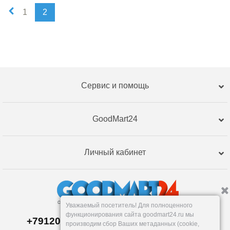
1
2
Сервис и помощь
GoodMart24
Личный кабинет
Уважаемый посетитель! Для полноценного
функционирования сайта goodmart24.ru мы
+79120359762, +79120359761 MAX,TG
производим сбор Ваших метаданных (cookie,
Склад в
Екатеринбург
е